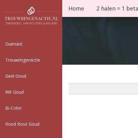
Home
2 halen = 1 bet
Diamant
TrouwringenActie
Geel Goud
Wit Goud
Bi-Color
Rood Rose Goud