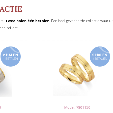
ACTIE
ers.
Twee halen één betalen
. Een heel gevarieerde collectie waar u
en briljant.
0
Model: 7801150