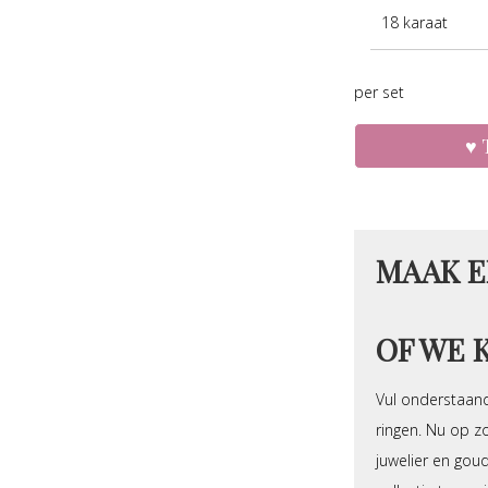
18 karaat
per set
MAAK E
OF WE 
Vul onderstaand
ringen. Nu op zo
juwelier en gou