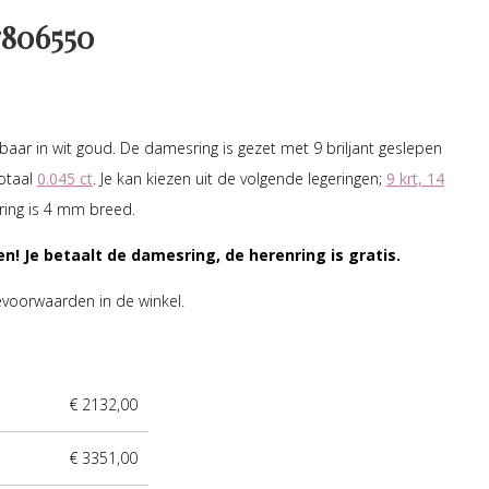
806550
jgbaar in wit goud. De damesring is gezet met 9 briljant geslepen
otaal
0.045 ct
. Je kan kiezen uit de volgende legeringen;
9 krt, 14
ing is 4 mm breed.
en! Je betaalt de damesring, de herenring is gratis.
evoorwaarden in de winkel.
€ 2132,00
€ 3351,00