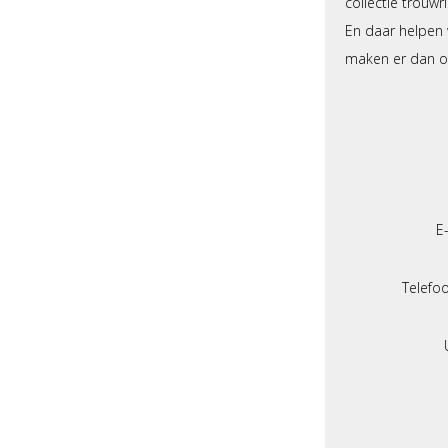
collectie trouw
En daar helpen w
maken er dan oo
E
Telef