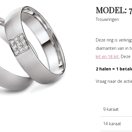
MODEL: 7
Trouwringen
Deze ring is verkri
diamanten van in t
krt en 18 krt.
Deze r
2 halen = 1 betal
Vraag naar de acti
9 karaat
14 karaat