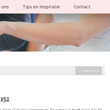
 ons
Tips en Inspiratie
Contact
← Vorige pagina
152
n groot, Duits trouwringenmerk. Rauschmayer heeft meer dan 50