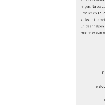
ringen. Nu op zo
juwelier en gou
collectie trouw
En daar helpen w
maken er dan oo
E
Telef