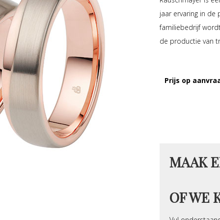
jaar ervaring in de
familiebedrijf wor
de productie van t
Prijs op aanvra
MAAK E
OF WE 
Vul onderstaand