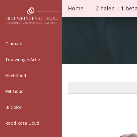
Home
2 halen = 1 bet
Diamant
TrouwringenActie
Geel Goud
Wit Goud
Bi-Color
Rood Rose Goud