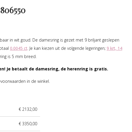
806550
jgbaar in wit goud. De damesring is gezet met 9 briljant geslepen
otaal
0.0045 ct
. Je kan kiezen uit de volgende legeringen;
9 krt, 14
 ring is 5 mm breed.
en! Je betaalt de damesring, de herenring is gratis.
evoorwaarden in de winkel.
€ 2132,00
€ 3350,00