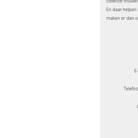
collectie trouw
En daar helpen w
maken er dan oo
E
Telef