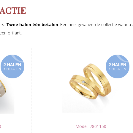
ACTIE
ers.
Twee halen één betalen
. Een heel gevarieerde collectie waar u
en briljant.
0
Model: 7801150