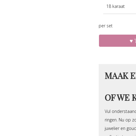
18 karaat
per set
MAAK E
OF WE 
Vul onderstaand
ringen. Nu op zo
juwelier en gou