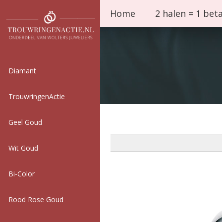
Home
2 halen = 1 bet
Diamant
TrouwringenActie
Geel Goud
Wit Goud
Bi-Color
Rood Rose Goud